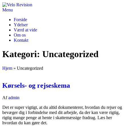
Skip
to
Menu
Velo Revision
Regnskab for musikere, skuespillere, kunstnere, mv.
the
Forside
content
Ydelser
Værd at vide
Om os
Kontakt
Kategori:
Uncategorized
Hjem
»
Uncategorized
Kørsels- og rejseskema
Af
admin
Det er super vigtigt, at du altid dokumenterer, hvordan du rejser og
bevæger dig i forbindelse med dit arbejde, da der kan være rigtig,
rigtig mange penge at hente i skattemæssige fradrag. Læs her
hvordan du kan gøre det.