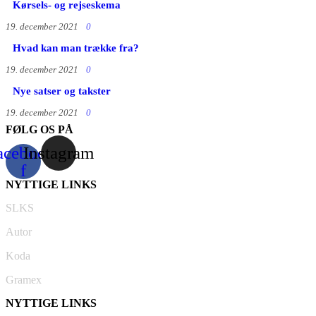
Kørsels- og rejseskema
19. december 2021
0
Hvad kan man trække fra?
19. december 2021
0
Nye satser og takster
19. december 2021
0
FØLG OS PÅ
acebook-
Instagram
f
NYTTIGE LINKS
SLKS
Autor
Koda
Gramex
NYTTIGE LINKS